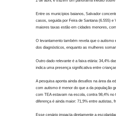
2 de abril, e trazem um panorama inédito sobre
Entre os municípios baianos, Salvador concen
casos, seguida por Feira de Santana (6.555) e 
maiores taxas estão em cidades menores, com
O levantamento também revela que o autismo 
dos diagnósticos, enquanto as mulheres soma
Outro dado relevante é a faixa etária: 34,4% 
indica uma presença significativa entre criança
A pesquisa aponta ainda desafios na área da ed
com autismo é menor do que a da população ge
com TEA estavam na escola, contra 98,4% no to
diferença é ainda maior: 71,9% entre autistas, f
Esse cenário impacta diretamente a escolarida