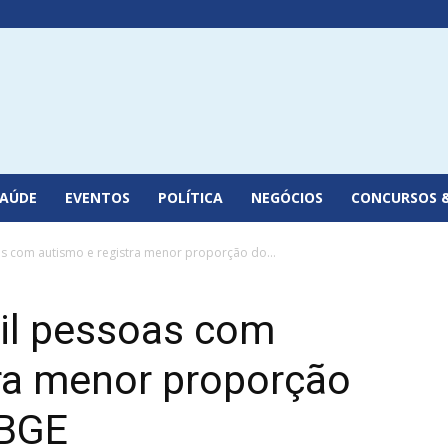
SAÚDE
EVENTOS
POLÍTICA
NEGÓCIOS
CONCURSOS 
s com autismo e registra menor proporção do...
il pessoas com
tra menor proporção
IBGE