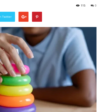
115
0
n Twitter