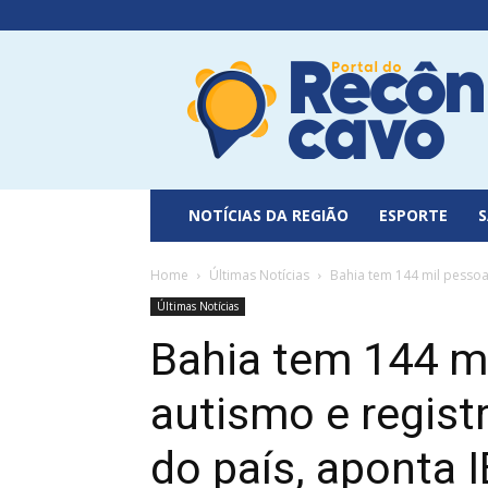
Portal
do
Recôncavo
NOTÍCIAS DA REGIÃO
ESPORTE
Home
Últimas Notícias
Bahia tem 144 mil pessoa
Últimas Notícias
Bahia tem 144 m
autismo e regis
do país, aponta 