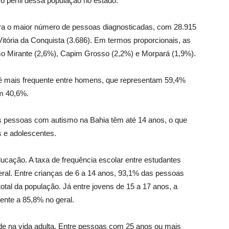
 o perfil dessa população no estado.
tra o maior número de pessoas diagnosticadas, com 28.915
Vitória da Conquista (3.686). Em termos proporcionais, as
o Mirante (2,6%), Capim Grosso (2,2%) e Morpará (1,9%).
é mais frequente entre homens, que representam 59,4%
m 40,6%.
das pessoas com autismo na Bahia têm até 14 anos, o que
s e adolescentes.
ucação. A taxa de frequência escolar entre estudantes
ral. Entre crianças de 6 a 14 anos, 93,1% das pessoas
tal da população. Já entre jovens de 15 a 17 anos, a
rente a 85,8% no geral.
de na vida adulta. Entre pessoas com 25 anos ou mais