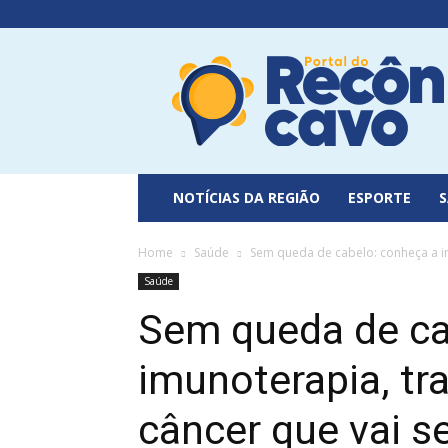
Portal
do
Recôncavo
NOTÍCIAS DA REGIÃO
ESPORTE
Home
Saúde
Sem queda de cabelo: conheça a im
Saúde
Sem queda de ca
imunoterapia, tr
câncer que vai s