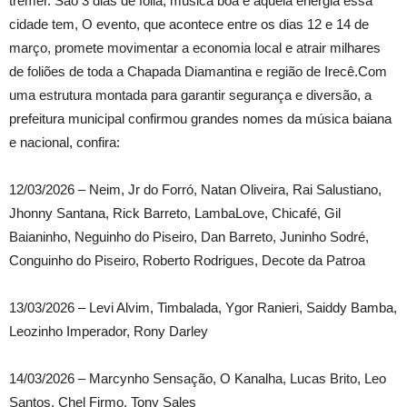
tremer. São 3 dias de folia, música boa e aquela energia essa
cidade tem, O evento, que acontece entre os dias 12 e 14 de
março, promete movimentar a economia local e atrair milhares
de foliões de toda a Chapada Diamantina e região de Irecê.Com
uma estrutura montada para garantir segurança e diversão, a
prefeitura municipal confirmou grandes nomes da música baiana
e nacional, confira:
12/03/2026 – Neim, Jr do Forró, Natan Oliveira, Rai Salustiano,
Jhonny Santana, Rick Barreto, LambaLove, Chicafé, Gil
Baianinho, Neguinho do Piseiro, Dan Barreto, Juninho Sodré,
Conguinho do Piseiro, Roberto Rodrigues, Decote da Patroa
13/03/2026 – Levi Alvim, Timbalada, Ygor Ranieri, Saiddy Bamba,
Leozinho Imperador, Rony Darley
14/03/2026 – Marcynho Sensação, O Kanalha, Lucas Brito, Leo
Santos, Chel Firmo, Tony Sales