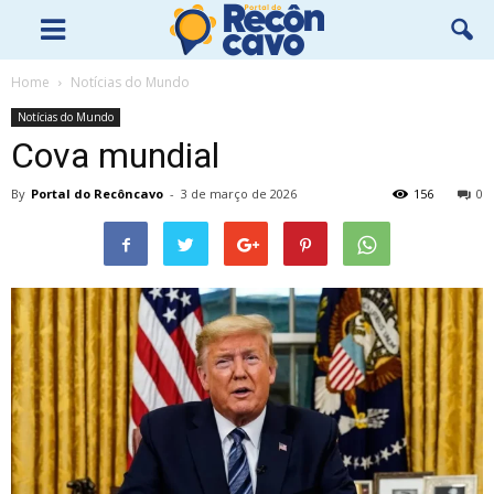
Home
Notícias do Mundo
Notícias do Mundo
Cova mundial
By
Portal do Recôncavo
-
3 de março de 2026
156
0