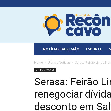
Portal
do
Recôncavo
NOTÍCIAS DA REGIÃO
ESPORTE
Home
Últimas Notícias
Serasa: Feirão Limpa Nom
Últimas Notícias
Serasa: Feirão 
renegociar dívid
desconto em Sal