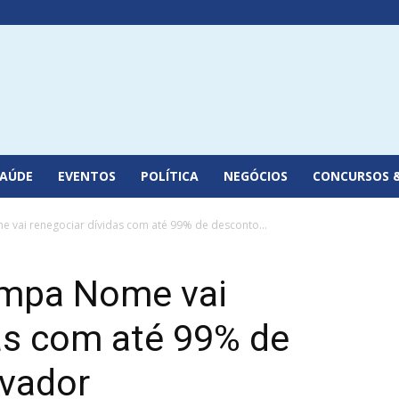
SAÚDE
EVENTOS
POLÍTICA
NEGÓCIOS
CONCURSOS 
e vai renegociar dívidas com até 99% de desconto...
Limpa Nome vai
as com até 99% de
vador