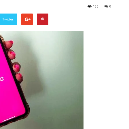
135
0
n Twitter