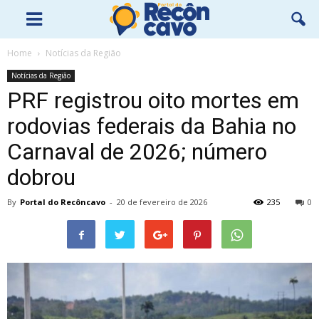
Home
Notícias da Região
Notícias da Região
PRF registrou oito mortes em
rodovias federais da Bahia no
Carnaval de 2026; número
dobrou
By
Portal do Recôncavo
-
20 de fevereiro de 2026
235
0