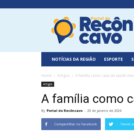
Portal
do
Recôncavo
NOTÍCIAS DA REGIÃO
ESPORTE
Home
Artigos
A família como casa da saúde men
Artigos
A família como 
By
Portal do Recôncavo
-
20 de janeiro de 2026
Compartilhar no Facebook
Tweet o