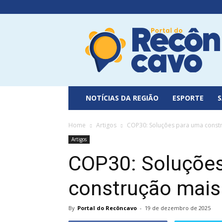
Portal
do
Recôncavo
NOTÍCIAS DA REGIÃO
ESPORTE
Home
Artigos
COP30: Soluções para uma constr
Artigos
COP30: Soluçõe
construção mais
By
Portal do Recôncavo
-
19 de dezembro de 2025