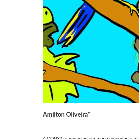
Amilton Oliveira*
A COP30 representou um marco importante na 