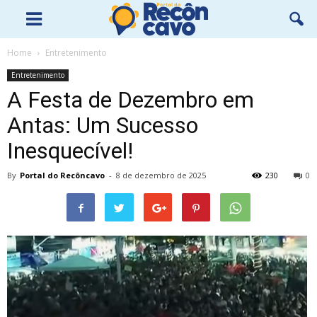
Home
Entretenimento
Entretenimento
A Festa de Dezembro em
Antas: Um Sucesso
Inesquecível!
By
Portal do Recôncavo
-
8 de dezembro de 2025
230
0