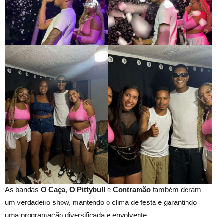
As bandas
O Caça
,
O Pittybull
e
Contramão
também deram
um verdadeiro show, mantendo o clima de festa e garantindo
uma programação diversificada e envolvente.