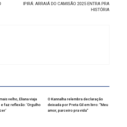
O
IPIRÁ: ARRAIÁ DO CAMISÃO 2025 ENTRA PRA
HISTÓRIA
mais velho, Eliana viaja
O Kannalha relembra declaração
 e faz reflexão: ‘Orgulho
deixada por Preta Gil em livro: “Meu
cer’
amor, parceiro pra vida”