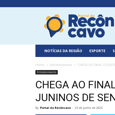
Portal
do
Recôncavo
NOTÍCIAS DA REGIÃO
ESPORTE
Home
Entretenimento
CHEGA AO FINAL OS FEST
Entretenimento
CHEGA AO FINA
JUNINOS DE SE
By
Portal do Recôncavo
-
25 de junho de 2025