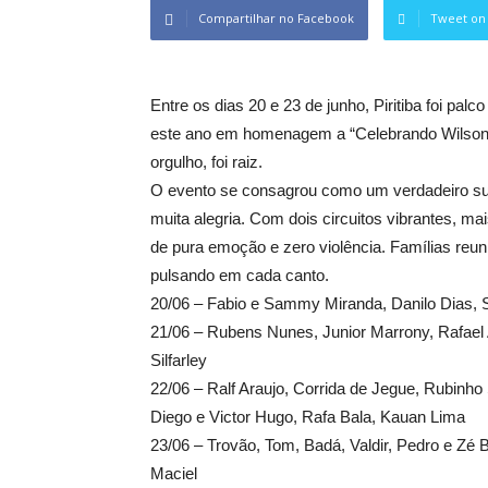
Compartilhar no Facebook
Tweet on 
Entre os dias 20 e 23 de junho, Piritiba foi pa
este ano em homenagem a “Celebrando Wilson Ara
orgulho, foi raiz.
O evento se consagrou como um verdadeiro suc
muita alegria. Com dois circuitos vibrantes, 
de pura emoção e zero violência. Famílias reun
pulsando em cada canto.
20/06 – Fabio e Sammy Miranda, Danilo Dias, S
21/06 – Rubens Nunes, Junior Marrony, Rafael 
Silfarley
22/06 – Ralf Araujo, Corrida de Jegue, Rubinho
Diego e Victor Hugo, Rafa Bala, Kauan Lima
23/06 – Trovão, Tom, Badá, Valdir, Pedro e Zé 
Maciel