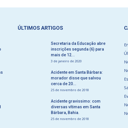
ÚLTIMOS ARTIGOS
C
Secretaria da Educação abre
E
o
inscrições segunda (6) para
Úl
mais de 12...
3 de janeiro de 2020
No
No
as
Acidente em Santa Bárbara:
morador disse que salvou
E
cerca de 20...
S
25 de novembro de 2018
E
Acidente gravissimo: com
N
H
diversas vítimas em Santa
Bárbara, Bahia.
N
25 de novembro de 2018