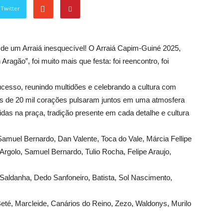
Twitter
lco de um Arraiá inesquecível! O Arraiá Capim-Guiné 2025,
gão”, foi muito mais que festa: foi reencontro, foi
esso, reunindo multidões e celebrando a cultura com
mais de 20 mil corações pulsaram juntos em uma atmosfera
idas na praça, tradição presente em cada detalhe e cultura
amuel Bernardo, Dan Valente, Toca do Vale, Márcia Fellipe
Argolo, Samuel Bernardo, Tulio Rocha, Felipe Araujo,
 Saldanha, Dedo Sanfoneiro, Batista, Sol Nascimento,
Beté, Marcleide, Canários do Reino, Zezo, Waldonys, Murilo