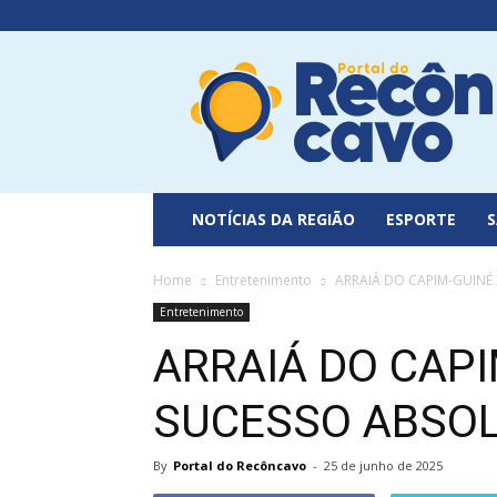
Portal
do
Recôncavo
NOTÍCIAS DA REGIÃO
ESPORTE
Home
Entretenimento
ARRAIÁ DO CAPIM-GUINÉ
Entretenimento
ARRAIÁ DO CAPI
SUCESSO ABSO
By
Portal do Recôncavo
-
25 de junho de 2025