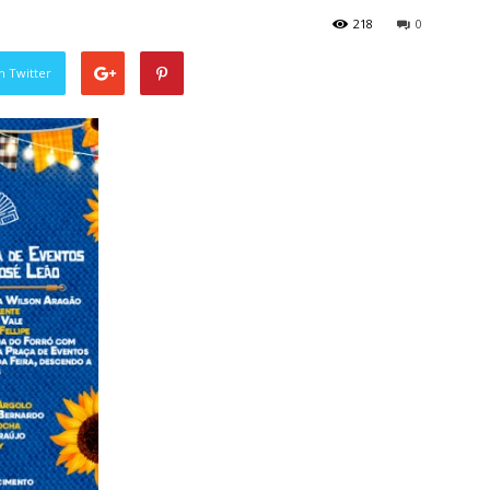
218
0
n Twitter