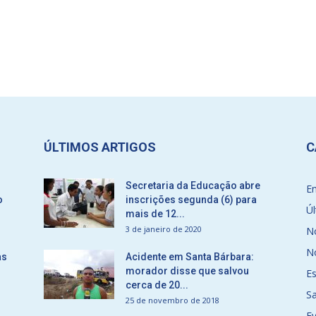
ÚLTIMOS ARTIGOS
C
Secretaria da Educação abre
E
o
inscrições segunda (6) para
Úl
mais de 12...
3 de janeiro de 2020
No
No
as
Acidente em Santa Bárbara:
morador disse que salvou
E
cerca de 20...
S
25 de novembro de 2018
E