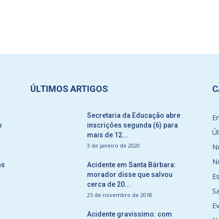
ÚLTIMOS ARTIGOS
C
Secretaria da Educação abre
E
o
inscrições segunda (6) para
Úl
mais de 12...
3 de janeiro de 2020
No
No
as
Acidente em Santa Bárbara:
morador disse que salvou
E
cerca de 20...
S
25 de novembro de 2018
E
Acidente gravissimo: com