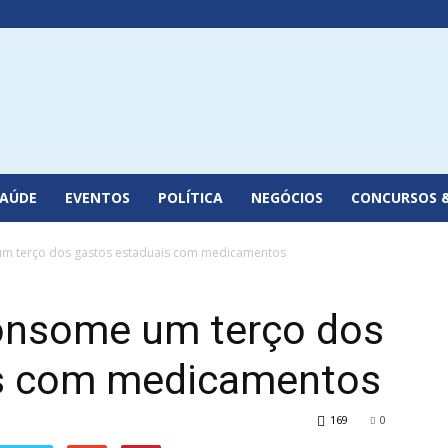
SAÚDE
EVENTOS
POLÍTICA
NEGÓCIOS
CONCURSOS 
 um terço dos gastos estaduais com medicamentos
consome um terço dos
is com medicamentos
169
0