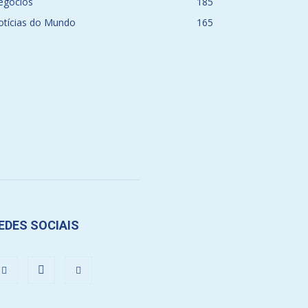
egócios
185
otícias do Mundo
165
EDES SOCIAIS