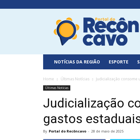
Portal
do
Recôncavo
NOTÍCIAS DA REGIÃO
ESPORTE
Home
Últimas Notícias
Judicialização consome
Últimas Notícias
Judicialização 
gastos estadua
By
Portal do Recôncavo
-
28 de maio de 2025