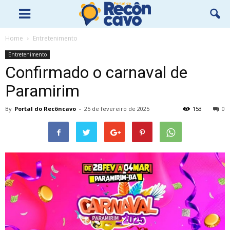
Home
Entretenimento
Entretenimento
Confirmado o carnaval de
Paramirim
By
Portal do Recôncavo
-
25 de fevereiro de 2025
153
0