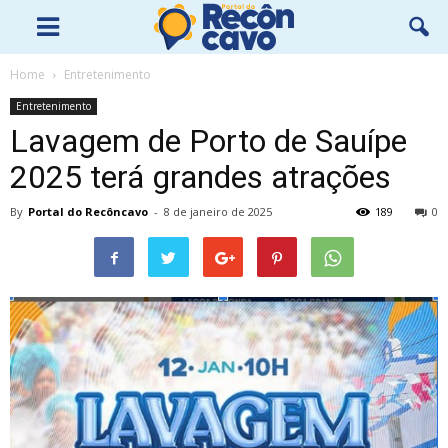
Home
Entretenimento
Entretenimento
Lavagem de Porto de Sauípe
2025 terá grandes atrações
By
Portal do Recôncavo
-
8 de janeiro de 2025
189
0