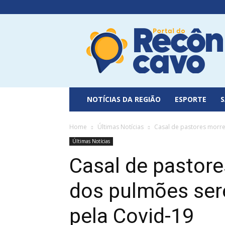
Portal
do
Recôncavo
NOTÍCIAS DA REGIÃO
ESPORTE
Home
Últimas Notícias
Casal de pastores morr
Últimas Notícias
Casal de pastor
dos pulmões se
pela Covid-19