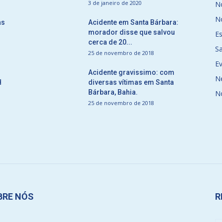
3 de janeiro de 2020
No
No
as
Acidente em Santa Bárbara:
morador disse que salvou
E
cerca de 20...
S
25 de novembro de 2018
E
Acidente gravissimo: com
N
H
diversas vítimas em Santa
Bárbara, Bahia.
N
25 de novembro de 2018
BRE NÓS
R