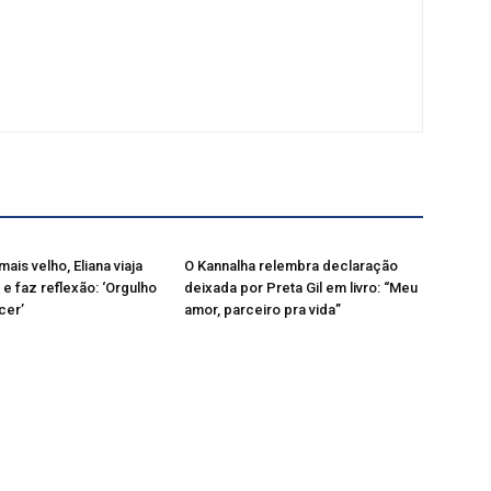
mais velho, Eliana viaja
O Kannalha relembra declaração
 e faz reflexão: ‘Orgulho
deixada por Preta Gil em livro: “Meu
cer’
amor, parceiro pra vida”