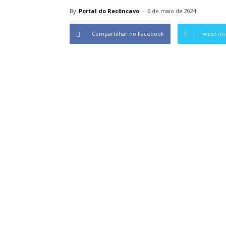
By
Portal do Recôncavo
-
6 de maio de 2024
Compartilhar no Facebook
Tweet on 