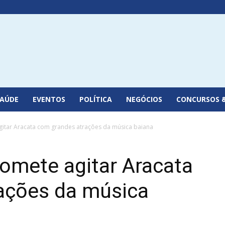
SAÚDE
EVENTOS
POLÍTICA
NEGÓCIOS
CONCURSOS 
gitar Aracata com grandes atrações da música baiana
romete agitar Aracata
ações da música