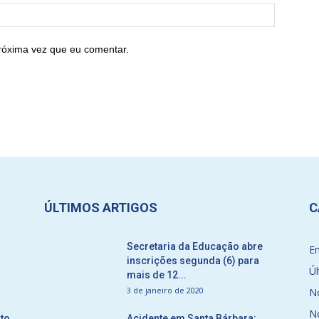
róxima vez que eu comentar.
ÚLTIMOS ARTIGOS
C
Secretaria da Educação abre
E
inscrições segunda (6) para
Úl
mais de 12...
3 de janeiro de 2020
No
No
to
Acidente em Santa Bárbara: