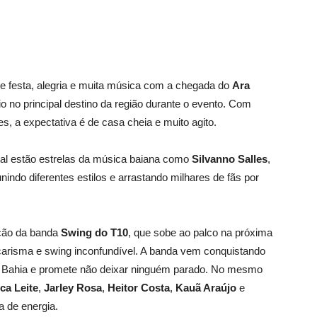
de festa, alegria e muita música com a chegada do
Ara
o no principal destino da região durante o evento. Com
 a expectativa é de casa cheia e muito agito.
ipal estão estrelas da música baiana como
Silvanno Salles
,
unindo diferentes estilos e arrastando milhares de fãs por
ção da banda
Swing do T10
, que sobe ao palco na próxima
 carisma e swing inconfundível. A banda vem conquistando
a Bahia e promete não deixar ninguém parado. No mesmo
ca Leite
,
Jarley Rosa
,
Heitor Costa
,
Kauã Araújo
e
a de energia.