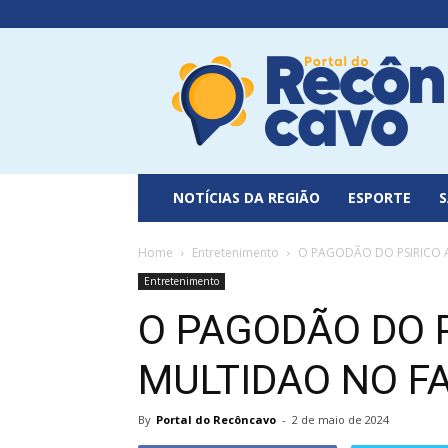
Portal
do
Recôncavo
NOTÍCIAS DA REGIÃO
ESPORTE
Home
Entretenimento
O PAGODÃO DO PSIRICO 
Entretenimento
O PAGODÃO DO 
MULTIDAO NO F
By
Portal do Recôncavo
-
2 de maio de 2024