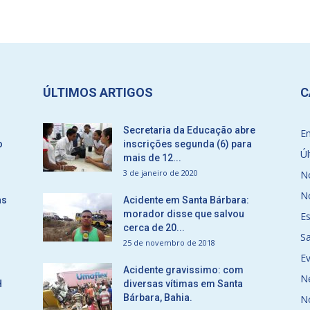
ÚLTIMOS ARTIGOS
C
Secretaria da Educação abre
E
o
inscrições segunda (6) para
Úl
mais de 12...
3 de janeiro de 2020
No
No
as
Acidente em Santa Bárbara:
morador disse que salvou
E
cerca de 20...
S
25 de novembro de 2018
E
Acidente gravissimo: com
N
H
diversas vítimas em Santa
Bárbara, Bahia.
N