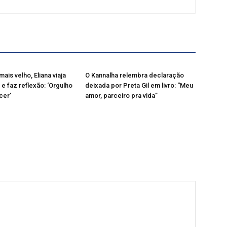
mais velho, Eliana viaja
O Kannalha relembra declaração
 e faz reflexão: ‘Orgulho
deixada por Preta Gil em livro: “Meu
cer’
amor, parceiro pra vida”