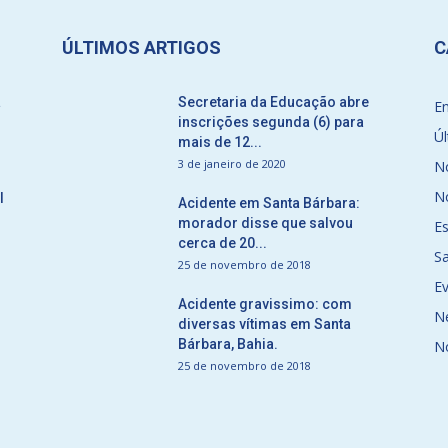
ÚLTIMOS ARTIGOS
C
a
Secretaria da Educação abre
E
inscrições segunda (6) para
Úl
mais de 12...
3 de janeiro de 2020
No
No
l
Acidente em Santa Bárbara:
morador disse que salvou
E
cerca de 20...
S
25 de novembro de 2018
E
Acidente gravissimo: com
N
diversas vítimas em Santa
Bárbara, Bahia.
N
25 de novembro de 2018