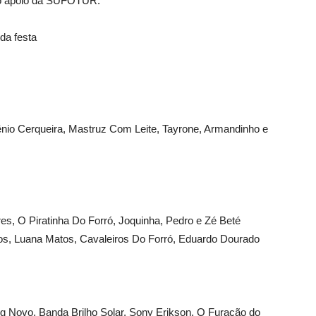
 o apoio da SUFOTUR.
nda festa
nio Cerqueira, Mastruz Com Leite, Tayrone, Armandinho e
res, O Piratinha Do Forró, Joquinha, Pedro e Zé Beté
dos, Luana Matos, Cavaleiros Do Forró, Eduardo Dourado
ng Novo, Banda Brilho Solar, Sony Erikson, O Furacão do