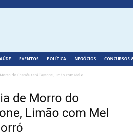
SAÚDE
EVENTOS
POLÍTICA
NEGÓCIOS
CONCURSOS 
 Morro do Chapéu terá Tayrone, Limão com Mel e...
ia de Morro do
rone, Limão com Mel
Forró