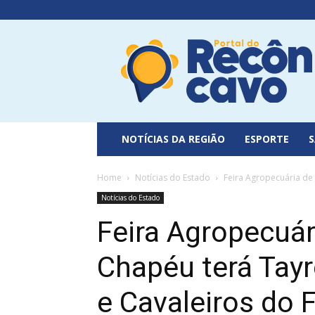
Portal
do
Recôncavo
NOTÍCIAS DA REGIÃO
ESPORTE
Home
Notícias do Estado
Feira Agropecuária de
Notícias do Estado
Feira Agropecuár
Chapéu terá Tay
e Cavaleiros do 