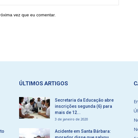
róxima vez que eu comentar.
ÚLTIMOS ARTIGOS
C
Secretaria da Educação abre
E
inscrições segunda (6) para
Úl
mais de 12...
3 de janeiro de 2020
No
No
to
Acidente em Santa Bárbara:
morador disse que salvou