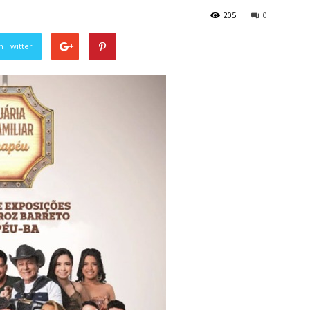
205
0
n Twitter