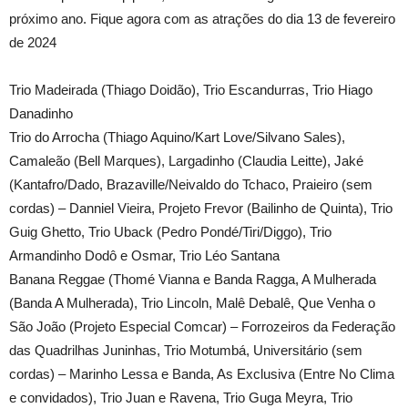
próximo ano. Fique agora com as atrações do dia 13 de fevereiro
de 2024
Trio Madeirada (Thiago Doidão), Trio Escandurras, Trio Hiago
Danadinho
Trio do Arrocha (Thiago Aquino/Kart Love/Silvano Sales),
Camaleão (Bell Marques), Largadinho (Claudia Leitte), Jaké
(Kantafro/Dado, Brazaville/Neivaldo do Tchaco, Praieiro (sem
cordas) – Danniel Vieira, Projeto Frevor (Bailinho de Quinta), Trio
Guig Ghetto, Trio Uback (Pedro Pondé/Tiri/Diggo), Trio
Armandinho Dodô e Osmar, Trio Léo Santana
Banana Reggae (Thomé Vianna e Banda Ragga, A Mulherada
(Banda A Mulherada), Trio Lincoln, Malê Debalê, Que Venha o
São João (Projeto Especial Comcar) – Forrozeiros da Federação
das Quadrilhas Juninhas, Trio Motumbá, Universitário (sem
cordas) – Marinho Lessa e Banda, As Exclusiva (Entre No Clima
e convidados), Trio Juan e Ravena, Trio Guga Meyra, Trio