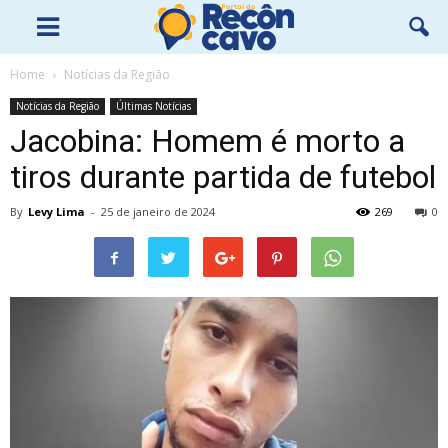
Home
Notícias da Região
Notícias da Região
Últimas Notícias
Jacobina: Homem é morto a
tiros durante partida de futebol
By
Levy Lima
-
25 de janeiro de 2024
269
0