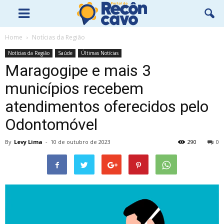
Home
Notícias da Região
Notícias da Região
Saúde
Últimas Notícias
Maragogipe e mais 3
municípios recebem
atendimentos oferecidos pelo
Odontomóvel
By
Levy Lima
-
10 de outubro de 2023
290
0