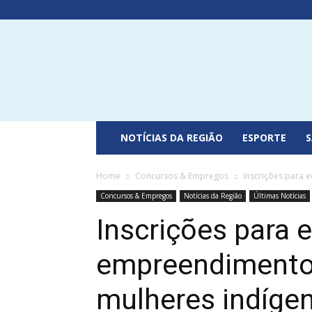
Portal
do
Recôncavo
NOTÍCIAS DA REGIÃO
ESPORTE
Home
Concursos & Empregos
Inscrições para 
Concursos & Empregos
Notícias da Região
Últimas Notícias
Inscrições para e
empreendimentos
mulheres indíge