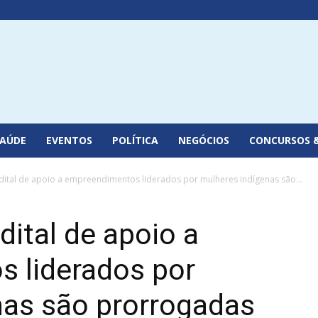
SAÚDE
EVENTOS
POLÍTICA
NEGÓCIOS
CONCURSOS 
edital de apoio a empreendimentos liderados por mulheres indígenas são...
dital de apoio a
 liderados por
nas são prorrogadas