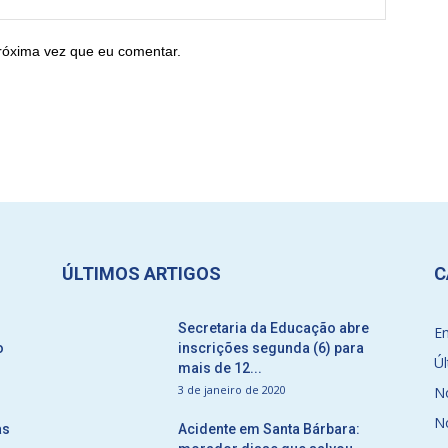
róxima vez que eu comentar.
ÚLTIMOS ARTIGOS
C
Secretaria da Educação abre
E
o
inscrições segunda (6) para
Úl
mais de 12...
3 de janeiro de 2020
No
No
as
Acidente em Santa Bárbara: