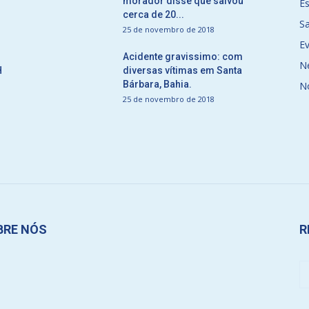
morador disse que salvou
E
cerca de 20...
S
25 de novembro de 2018
E
Acidente gravissimo: com
N
H
diversas vítimas em Santa
Bárbara, Bahia.
N
25 de novembro de 2018
BRE NÓS
R