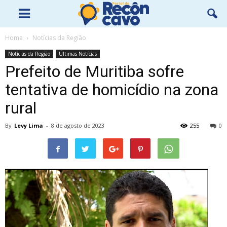
Home
Notícias da Região
Notícias da Região
Últimas Notícias
Prefeito de Muritiba sofre
tentativa de homicídio na zona
rural
By
Levy Lima
-
8 de agosto de 2023
255
0