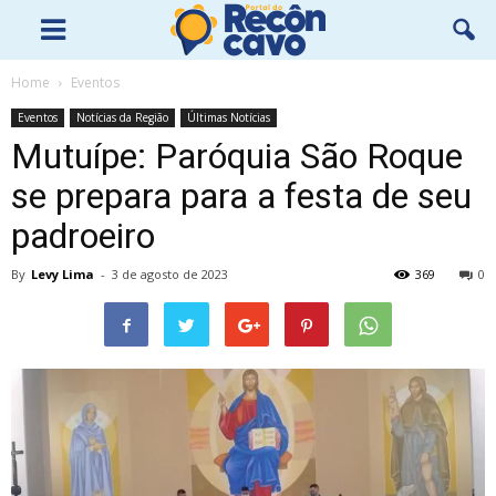
Home
Eventos
Eventos
Notícias da Região
Últimas Notícias
Mutuípe: Paróquia São Roque
se prepara para a festa de seu
padroeiro
By
Levy Lima
-
3 de agosto de 2023
369
0