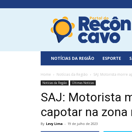
Portal
do
Recôncavo
NOTÍCIAS DA REGIÃO
ESPORTE
Home
Notícias da Região
SAJ: Motorista morre 
Notícias da Região
Últimas Notícias
SAJ: Motorista 
capotar na zona 
By
Levy Lima
-
19 de julho de 2023