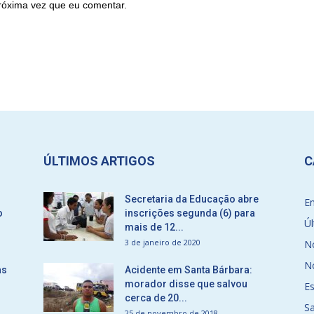
róxima vez que eu comentar.
ÚLTIMOS ARTIGOS
C
Secretaria da Educação abre
E
o
inscrições segunda (6) para
Úl
mais de 12...
3 de janeiro de 2020
No
No
as
Acidente em Santa Bárbara:
morador disse que salvou
E
cerca de 20...
S
25 de novembro de 2018