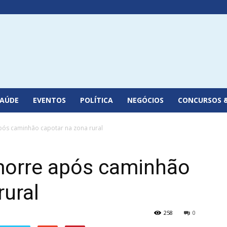
SAÚDE
EVENTOS
POLÍTICA
NEGÓCIOS
CONCURSOS 
após caminhão capotar na zona rural
morre após caminhão
rural
258
0