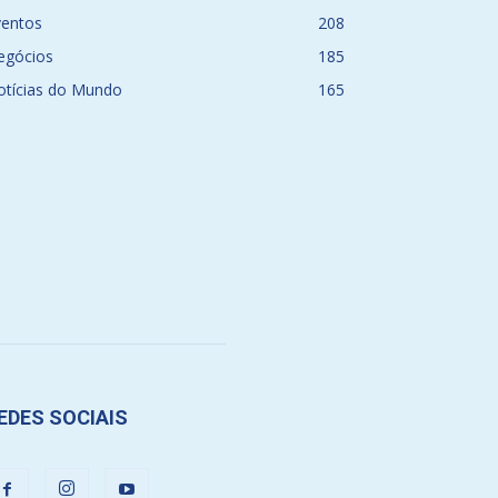
ventos
208
egócios
185
otícias do Mundo
165
EDES SOCIAIS