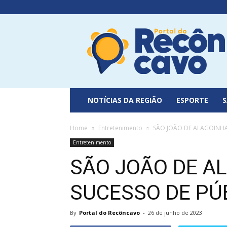
Portal
do
Recôncavo
NOTÍCIAS DA REGIÃO
ESPORTE
Home
Entretenimento
SÃO JOÃO DE ALAGOINHA
Entretenimento
SÃO JOÃO DE A
SUCESSO DE PÚ
By
Portal do Recôncavo
-
26 de junho de 2023