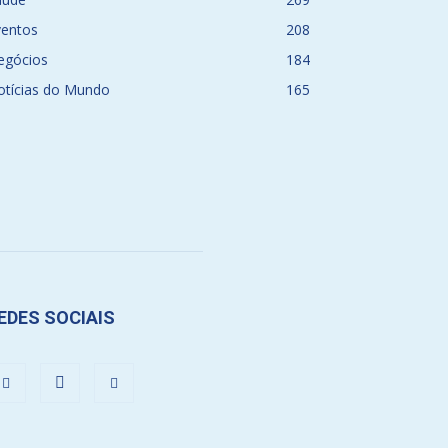
ventos
208
egócios
184
otícias do Mundo
165
EDES SOCIAIS