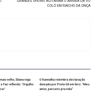
O
GRANDES SHOWS AGITARAM O ARRAIÁ DA VÓ
COLÓ EM RIACHO DA ONÇA
mais velho, Eliana viaja
O Kannalha relembra declaração
 e faz reflexão: ‘Orgulho
deixada por Preta Gil em livro: “Meu
cer’
amor, parceiro pra vida”