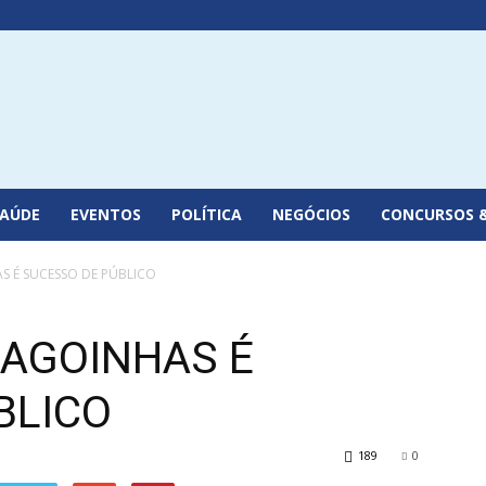
SAÚDE
EVENTOS
POLÍTICA
NEGÓCIOS
CONCURSOS 
S É SUCESSO DE PÚBLICO
LAGOINHAS É
BLICO
189
0