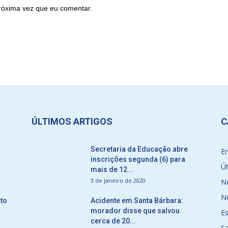
róxima vez que eu comentar.
ÚLTIMOS ARTIGOS
C
Secretaria da Educação abre
E
inscrições segunda (6) para
Úl
mais de 12...
3 de janeiro de 2020
No
No
to
Acidente em Santa Bárbara:
morador disse que salvou
E
cerca de 20...
S