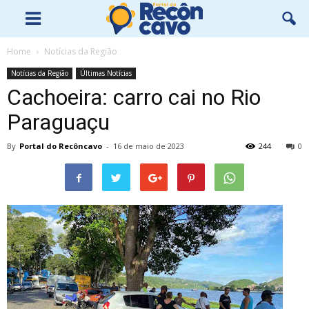
Home
Notícias da Região
Notícias da Região
Últimas Notícias
Cachoeira: carro cai no Rio
Paraguaçu
By
Portal do Recôncavo
-
16 de maio de 2023
244
0