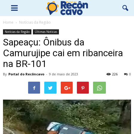
Home
Notícias da Região
Notícias da Região
Últimas Notícias
Sapeaçu: Ônibus da
Camurujipe cai em ribanceira
na BR-101
By
Portal do Recôncavo
-
9 de maio de 2023
226
0