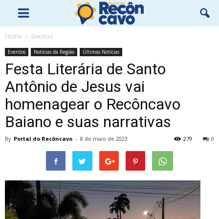
Home
Eventos
Eventos
Notícias da Região
Últimas Notícias
Festa Literária de Santo
Antônio de Jesus vai
homenagear o Recôncavo
Baiano e suas narrativas
By
Portal do Recôncavo
-
8 de maio de 2023
279
0