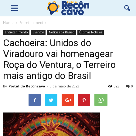
Home
Entretenimento
Entretenimento
Eventos
Notícias da Região
Últimas Notícias
Cachoeira: Unidos do
Viradouro vai homenagear
Roça do Ventura, o Terreiro
mais antigo do Brasil
By
Portal do Recôncavo
-
3 de maio de 2023
323
0