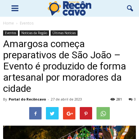
Home
Eventos
Eventos
Notícias da Região
Últimas Notícias
Amargosa começa
preparativos de São João –
Evento é produzido de forma
artesanal por moradores da
cidade
By
Portal do Recôncavo
-
27 de abril de 2023
281
0