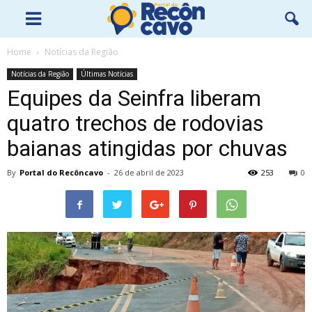
Home
Notícias da Região
Notícias da Região
Últimas Notícias
Equipes da Seinfra liberam
quatro trechos de rodovias
baianas atingidas por chuvas
By
Portal do Recôncavo
-
26 de abril de 2023
253
0