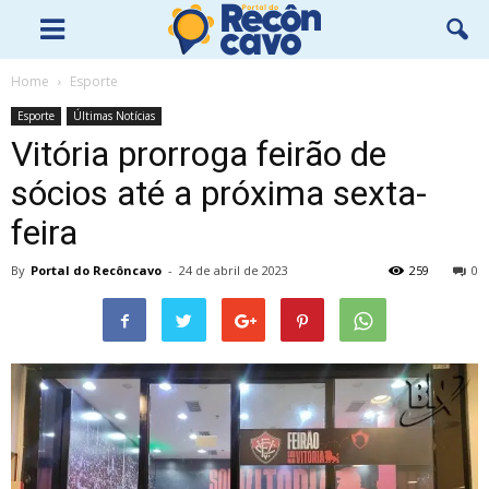
Home
Esporte
Esporte
Últimas Notícias
Vitória prorroga feirão de
sócios até a próxima sexta-
feira
By
Portal do Recôncavo
-
24 de abril de 2023
259
0