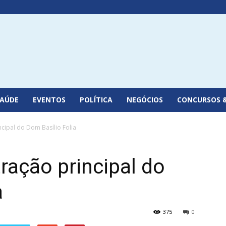
SAÚDE
EVENTOS
POLÍTICA
NEGÓCIOS
CONCURSOS 
cipal do Dom Basílio Folia
ação principal do
a
375
0