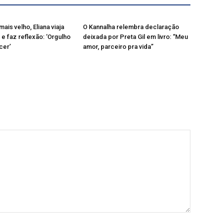
mais velho, Eliana viaja
O Kannalha relembra declaração
 e faz reflexão: ‘Orgulho
deixada por Preta Gil em livro: “Meu
cer’
amor, parceiro pra vida”