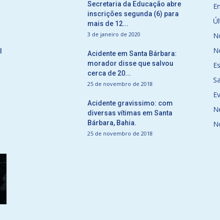
a
Secretaria da Educação abre
E
inscrições segunda (6) para
Úl
mais de 12...
3 de janeiro de 2020
No
No
l
Acidente em Santa Bárbara:
morador disse que salvou
E
cerca de 20...
S
25 de novembro de 2018
E
Acidente gravissimo: com
N
diversas vítimas em Santa
Bárbara, Bahia.
N
25 de novembro de 2018