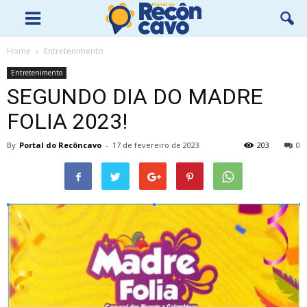
Home
Entretenimento
Entretenimento
SEGUNDO DIA DO MADRE
FOLIA 2023!
By
Portal do Recôncavo
-
17 de fevereiro de 2023
203
0