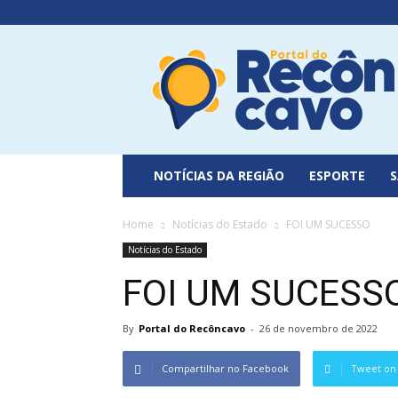
Portal
do
Recôncavo
NOTÍCIAS DA REGIÃO
ESPORTE
Home
Notícias do Estado
FOI UM SUCESSO
Notícias do Estado
FOI UM SUCESS
By
Portal do Recôncavo
-
26 de novembro de 2022
Compartilhar no Facebook
Tweet on 