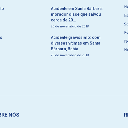
No
to
Acidente em Santa Bárbara:
morador disse que salvou
E
cerca de 20...
S
25 de novembro de 2018
E
ós
Acidente gravissimo: com
N
diversas vítimas em Santa
Bárbara, Bahia.
N
25 de novembro de 2018
BRE NÓS
R