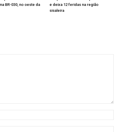
na BR-030, no oeste da
e deixa 12 feridas na região
sisaleira