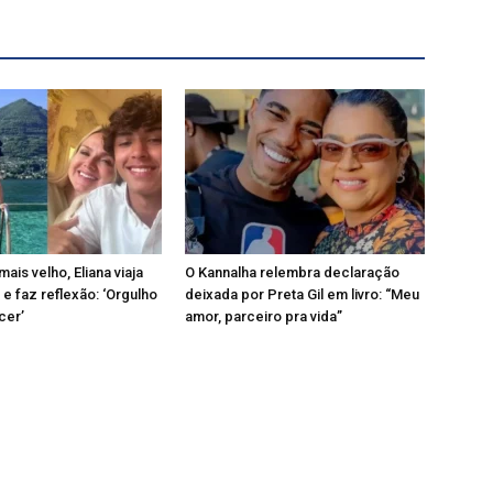
mais velho, Eliana viaja
O Kannalha relembra declaração
 e faz reflexão: ‘Orgulho
deixada por Preta Gil em livro: “Meu
cer’
amor, parceiro pra vida”