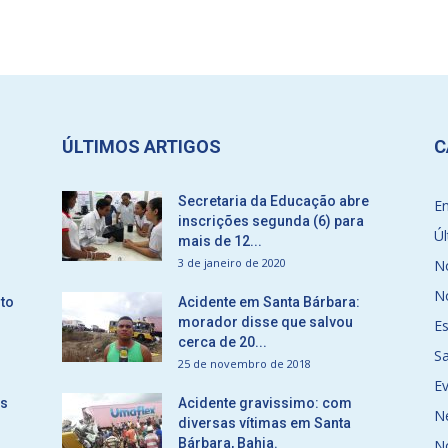
ÚLTIMOS ARTIGOS
C
Secretaria da Educação abre
E
inscrições segunda (6) para
Úl
mais de 12...
3 de janeiro de 2020
No
No
to
Acidente em Santa Bárbara:
morador disse que salvou
E
cerca de 20...
S
25 de novembro de 2018
E
ós
Acidente gravissimo: com
N
diversas vítimas em Santa
Bárbara, Bahia.
N