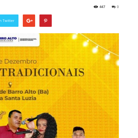
447
0
n Twitter