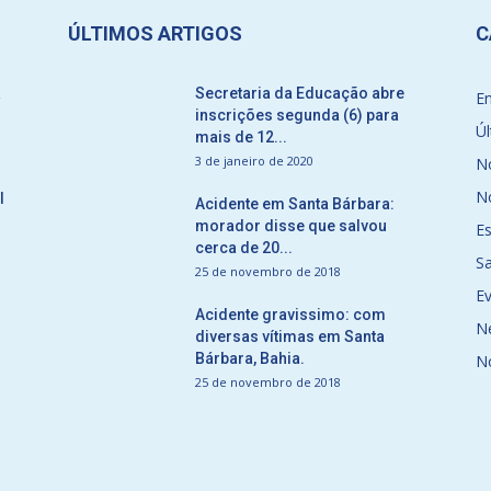
ÚLTIMOS ARTIGOS
C
a
Secretaria da Educação abre
E
inscrições segunda (6) para
Úl
mais de 12...
3 de janeiro de 2020
No
No
l
Acidente em Santa Bárbara:
morador disse que salvou
E
cerca de 20...
S
25 de novembro de 2018
E
Acidente gravissimo: com
N
diversas vítimas em Santa
Bárbara, Bahia.
N
25 de novembro de 2018