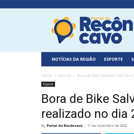
Portal
do
Recôncavo
NOTÍCIAS DA REGIÃO
ESPORTE
Home
Esporte
Bora de Bike Salvador 2022 será
Esporte
Bora de Bike Sal
realizado no dia
By
Portal do Recôncavo
-
11 de novembro de 2022