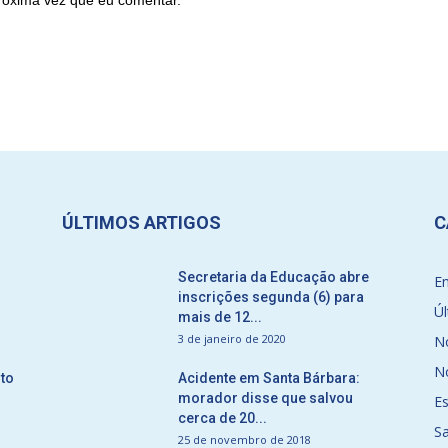
róxima vez que eu comentar.
ÚLTIMOS ARTIGOS
C
Secretaria da Educação abre
E
inscrições segunda (6) para
Úl
mais de 12...
3 de janeiro de 2020
No
No
to
Acidente em Santa Bárbara:
morador disse que salvou
E
cerca de 20...
S
25 de novembro de 2018