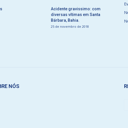
E
ós
Acidente gravissimo: com
N
diversas vítimas em Santa
Bárbara, Bahia.
N
25 de novembro de 2018
BRE NÓS
R