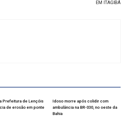
EM ITAGIBÁ
a Prefeitura de Lençóis
Idoso morre após colidir com
cia de erosão em ponte
ambulância na BR-030, no oeste da
Bahia