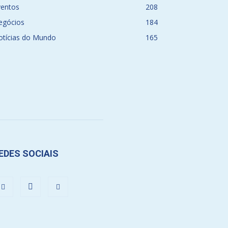
ventos
208
egócios
184
otícias do Mundo
165
EDES SOCIAIS