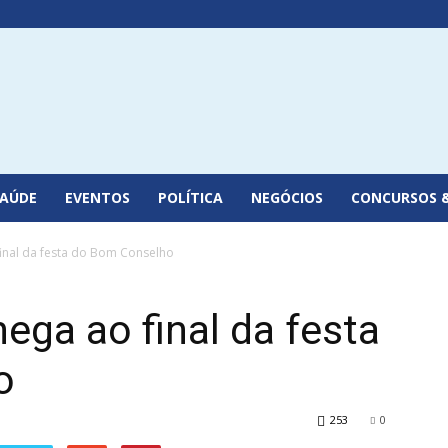
SAÚDE
EVENTOS
POLÍTICA
NEGÓCIOS
CONCURSOS 
final da festa do Bom Conselho
ega ao final da festa
o
253
0