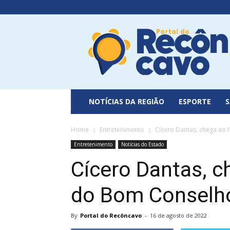
Portal
do
Recôncavo
NOTÍCIAS DA REGIÃO
ESPORTE
Home
Entretenimento
Cícero Dantas, chega ao 
Entretenimento
Notícias do Estado
Cícero Dantas, ch
do Bom Conselh
By
Portal do Recôncavo
-
16 de agosto de 2022