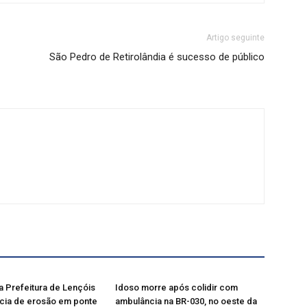
Artigo seguinte
São Pedro de Retirolândia é sucesso de público
a Prefeitura de Lençóis
Idoso morre após colidir com
cia de erosão em ponte
ambulância na BR-030, no oeste da