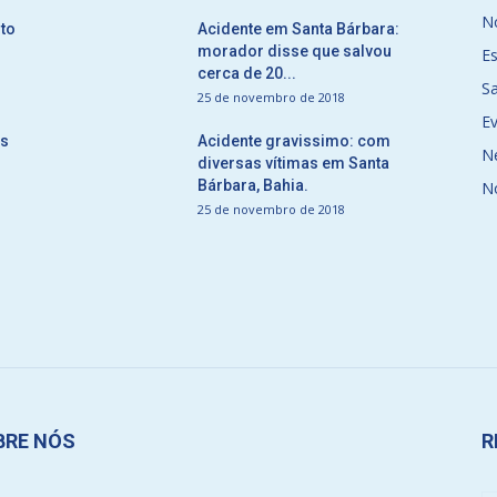
No
to
Acidente em Santa Bárbara:
morador disse que salvou
E
cerca de 20...
S
25 de novembro de 2018
E
ós
Acidente gravissimo: com
N
diversas vítimas em Santa
Bárbara, Bahia.
N
25 de novembro de 2018
BRE NÓS
R