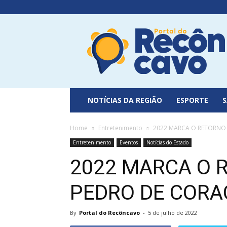
Portal
do
Recôncavo
NOTÍCIAS DA REGIÃO
ESPORTE
Home
Entretenimento
2022 MARCA O RETORNO
Entretenimento
Eventos
Notícias do Estado
2022 MARCA O 
PEDRO DE CORA
By
Portal do Recôncavo
-
5 de julho de 2022