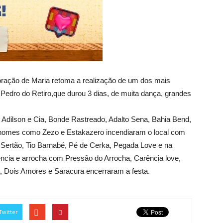
oração de Maria retoma a realização de um dos mais
o Pedro do Retiro,que durou 3 dias, de muita dança, grandes
r Adilson e Cia, Bonde Rastreado, Adalto Sena, Bahia Bend,
7, nomes como Zezo e Estakazero incendiaram o local com
o Sertão, Tio Barnabé, Pé de Cerka, Pegada Love e na
frência e arrocha com Pressão do Arrocha, Carência love,
a, Dois Amores e Saracura encerraram a festa.
Twitter