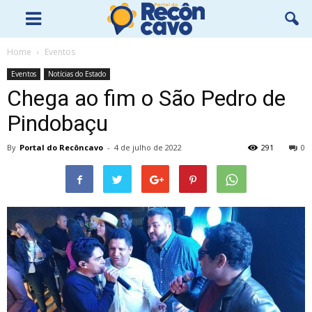
Home
Eventos
Eventos
Notícias do Estado
Chega ao fim o São Pedro de
Pindobaçu
By
Portal do Recôncavo
-
4 de julho de 2022
291
0