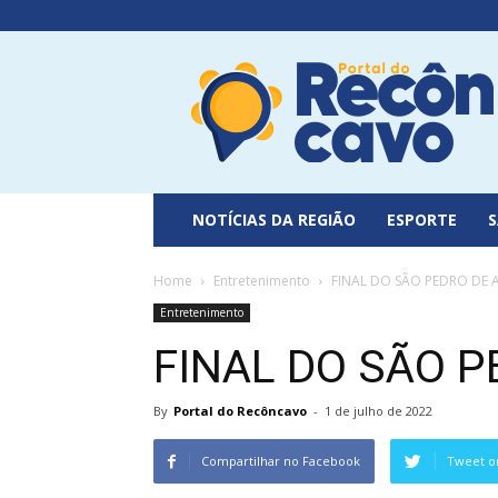
Portal
do
Recôncavo
NOTÍCIAS DA REGIÃO
ESPORTE
Home
Entretenimento
FINAL DO SÃO PEDRO DE 
Entretenimento
FINAL DO SÃO P
By
Portal do Recôncavo
-
1 de julho de 2022
Compartilhar no Facebook
Tweet o