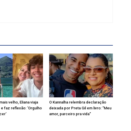
mais velho, Eliana viaja
O Kannalha relembra declaração
 e faz reflexão: ‘Orgulho
deixada por Preta Gil em livro: “Meu
cer’
amor, parceiro pra vida”