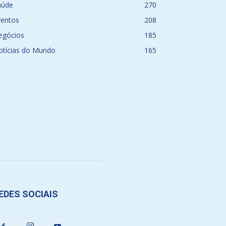
aúde
270
ventos
208
egócios
185
otícias do Mundo
165
EDES SOCIAIS