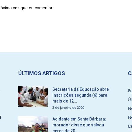
róxima vez que eu comentar.
ÚLTIMOS ARTIGOS
C
a
Secretaria da Educação abre
E
inscrições segunda (6) para
Úl
mais de 12...
3 de janeiro de 2020
No
No
l
Acidente em Santa Bárbara:
morador disse que salvou
E
cerca de 20...