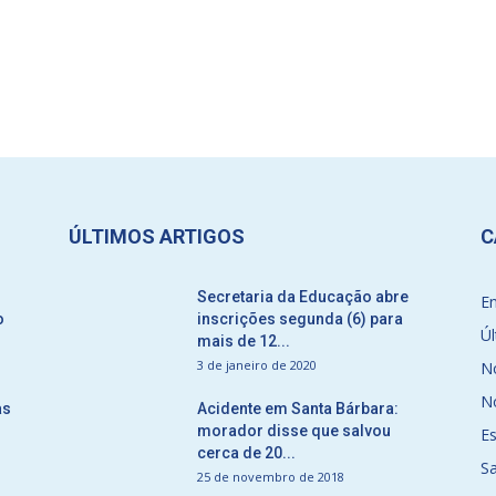
ÚLTIMOS ARTIGOS
C
Secretaria da Educação abre
E
o
inscrições segunda (6) para
Úl
mais de 12...
3 de janeiro de 2020
No
No
as
Acidente em Santa Bárbara:
morador disse que salvou
E
cerca de 20...
S
25 de novembro de 2018