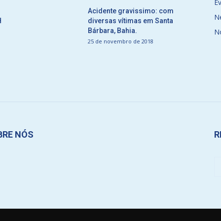
E
Acidente gravissimo: com
N
H
diversas vítimas em Santa
Bárbara, Bahia.
N
25 de novembro de 2018
BRE NÓS
R