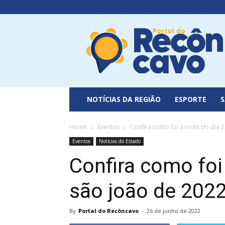
Portal
do
Recôncavo
NOTÍCIAS DA REGIÃO
ESPORTE
Home
Eventos
Confira como foi a noite do dia 2
Eventos
Notícias do Estado
Confira como foi
são joão de 2022
By
Portal do Recôncavo
-
26 de junho de 2022