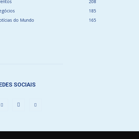
ventos
208
egócios
185
otícias do Mundo
165
EDES SOCIAIS