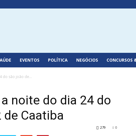
SAÚDE
EVENTOS
POLÍTICA
NEGÓCIOS
CONCURSOS 
4 do são joão de...
 a noite do dia 24 do
 de Caatiba
279
0