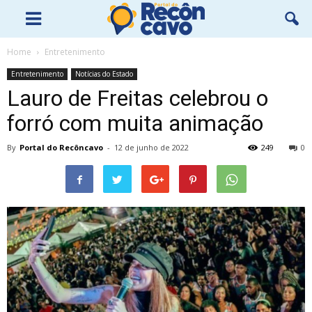
Home
Entretenimento
Entretenimento
Notícias do Estado
Lauro de Freitas celebrou o
forró com muita animação
By
Portal do Recôncavo
-
12 de junho de 2022
249
0