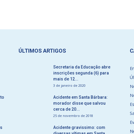
ÚLTIMOS ARTIGOS
C
Secretaria da Educação abre
E
inscrições segunda (6) para
Úl
mais de 12...
3 de janeiro de 2020
No
No
to
Acidente em Santa Bárbara:
morador disse que salvou
E
cerca de 20...
S
25 de novembro de 2018
E
ós
Acidente gravissimo: com
N
diversas vítimas em Santa