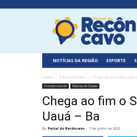
Portal
do
Recôncavo
NOTÍCIAS DA REGIÃO
ESPORTE
Home
Entretenimento
Chega ao fim o São João 
Entretenimento
Notícias do Estado
Chega ao fim o 
Uauá – Ba
By
Portal do Recôncavo
-
1 de junho de 2022