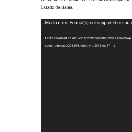
Estado da Bahia.
Tocador
Media error: Format(s) not supported or sour
de
vídeo
Fazer download do arquivo: http://terrasantanoticias.com.br/wp-
content/uploads/2022/08/endorfina-2022.mp4?_=1