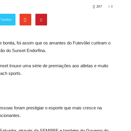
297
0
Twitter
e bonita, foi assim que os amantes do Futevôlei curtiram o
ção do Sunset Endorfina.
set trouxe uma série de premiações aos atletas e muito
ach sports.
essoas foram prestigiar o esporte que mais cresce na
ocionantes.
de Salvador, através da SEMPRE e também do Governo do