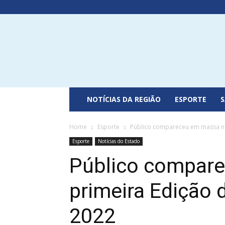
Portal
do
Recôncavo
NOTÍCIAS DA REGIÃO
ESPORTE
Home
Esporte
Público compareceu em massa na
Esporte
Notícias do Estado
Público compar
primeira Edição 
2022