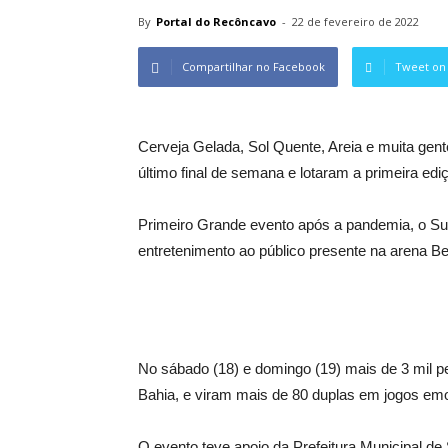
By
Portal do Recôncavo
-
22 de fevereiro de 2022
Compartilhar no Facebook
Tweet on 
Cerveja Gelada, Sol Quente, Areia e muita gent
último final de semana e lotaram a primeira edi
Primeiro Grande evento após a pandemia, o Sun
entretenimento ao público presente na arena Be
No sábado (18) e domingo (19) mais de 3 mil p
Bahia, e viram mais de 80 duplas em jogos em
O evento teve apoio da Prefeitura Municipal 