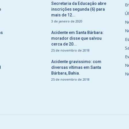
Secretaria da Educação abre
E
o
inscrições segunda (6) para
Úl
mais de 12...
3 de janeiro de 2020
No
No
as
Acidente em Santa Bárbara:
morador disse que salvou
E
cerca de 20...
S
25 de novembro de 2018
E
Acidente gravissimo: com
N
H
diversas vítimas em Santa
Bárbara, Bahia.
N
25 de novembro de 2018