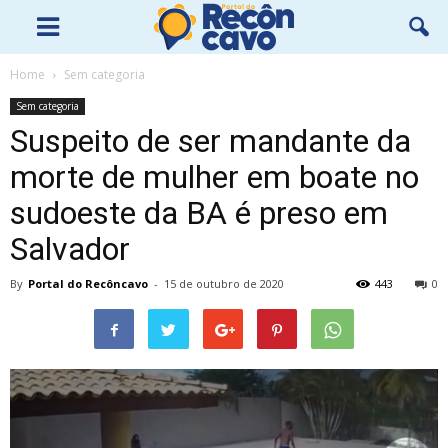
Home
Sem categoria
Sem categoria
Suspeito de ser mandante da
morte de mulher em boate no
sudoeste da BA é preso em
Salvador
By
Portal do Recôncavo
-
15 de outubro de 2020
443
0